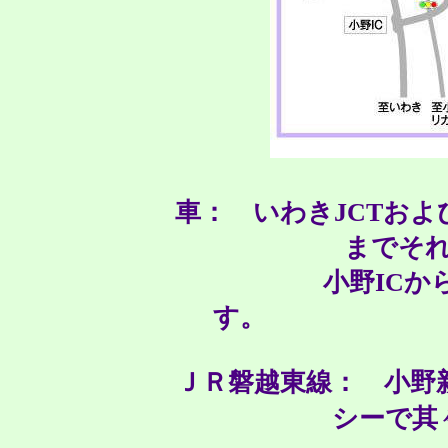
車： いわきJCTおよ
までそ
小野ICか
ＪＲ磐越東線： 小野
シーで其