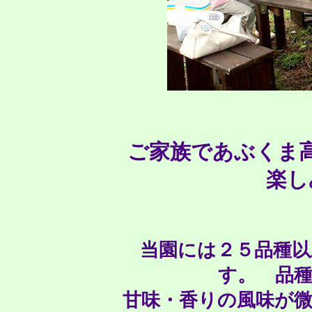
ご家族であぶくま
楽し
当園には２５品種
す。 品
甘味・香りの風味が