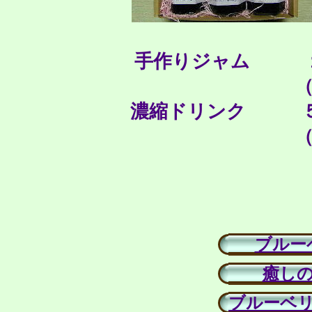
手作りジャム １５
濃縮ドリンク ５０
ブルー
癒し
ブルーベ